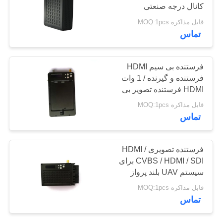
کانال درجه صنعتی
خصوصی
قابل مذاکره MOQ:1pcs
62
تماس
COFDM ماژول
فرستنده بی سیم HDMI
فرستنده و گیرنده / 1 وات
HDMI فرستنده تصویر بی
سیم
قابل مذاکره MOQ:1pcs
تماس
19
فرستنده تصویری HDMI /
فرستنده کوچک
CVBS / HDMI / SDI برای
سیستم UAV بلند پرواز
COFDM
قابل مذاکره MOQ:1pcs
تماس