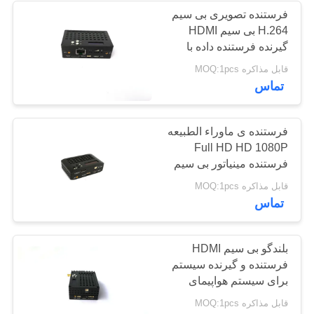
فرستنده تصویری بی سیم
H.264 بی سیم HDMI
26
گیرنده فرستنده داده با
دقت کامل تاخیر زمانی کم
قابل مذاکره MOQ:1pcs
پیوند داده ی UAV
است
تماس
فرستنده ی ماوراء الطبیعه
Full HD HD 1080P
فرستنده مینیاتور بی سیم
HDMI H.265
11
قابل مذاکره MOQ:1pcs
تماس
فرستنده تصویری بی
سیم HDMI
بلندگو بی سیم HDMI
فرستنده و گیرنده سیستم
برای سیستم هواپیمای
بدون سرنشین UAV
قابل مذاکره MOQ:1pcs