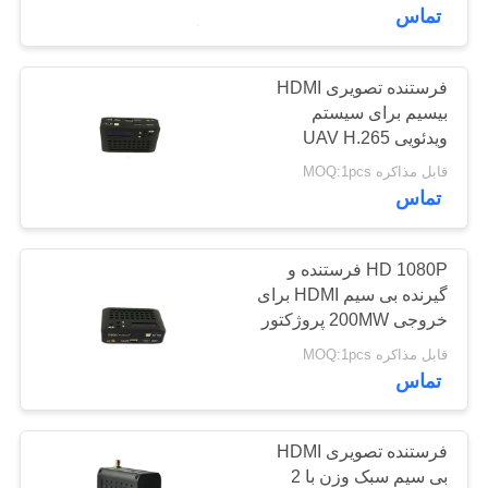
کنترل
تماس
کیفیت
فرستنده تصویری HDMI
17
بیسیم برای سیستم
تماس
فرستنده بی سیم
ویدئویی UAV H.265
با
قابل مذاکره MOQ:1pcs
COFDM HD
ما
تماس
درخواست
HD 1080P فرستنده و
گیرنده بی سیم HDMI برای
قیمت
خروجی 200MW پروژکتور
7
قابل مذاکره MOQ:1pcs
نقشه
تماس
رادیو مش IP
سایت
فرستنده تصویری HDMI
حریم
بی سیم سبک وزن با 2