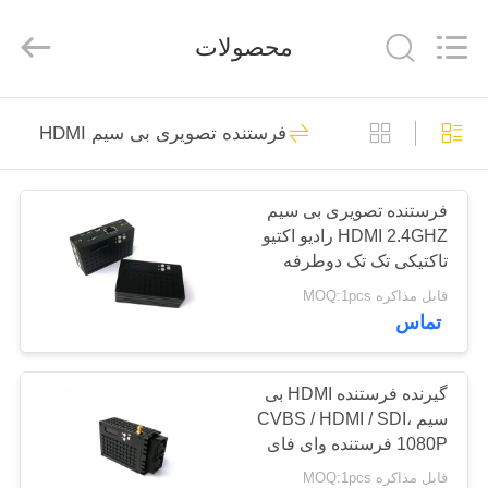
Shenzhen
Huanuo
Innovate
محصولات
Technology
Co.,Ltd.
All
Rights
Reserved.
خانه
43
فرستنده تصویری بی سیم HDMI
فرستنده تصویر
محصولات
COFDM
فرستنده تصویری بی سیم
HDMI 2.4GHZ رادیو اکتیو
درباره
تاکتیکی تک تک دوطرفه
ما
قابل مذاکره MOQ:1pcs
تماس
26
بازدید
فرستنده تصویری بی
از
گیرنده فرستنده HDMI بی
سیم CVBS / HDMI / SDI،
کارخانه
سیم COFDM
1080P فرستنده وای فای
HDMI
قابل مذاکره MOQ:1pcs